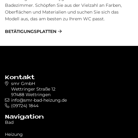
Badezimmer. Schöpfen Sie aus der Vielzahl an Farben,
Oberflächen und Materialien und suchen Sie sich das
Modell aus, das am besten zu Ihrem WC passt.
BETÄTIGUNGSPLATTEN
Kontakt
smr GmbH
Wettringer Straße 12
97488 Wettringen
info@smr-bad-heizung.de
(09724) 1844
Navigation
Bad
Heizung