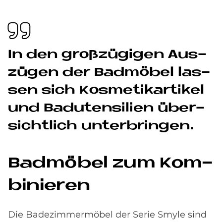
In den groß­zü­gi­gen Aus­
zü­gen der Bad­mö­bel las­
sen sich Kos­me­tik­ar­ti­kel
und Badu­ten­si­li­en über­
sicht­lich un­ter­brin­gen.
Bad­mö­bel zum Kom­
bi­nie­ren
Die Badezimmermöbel der Serie Smyle sind