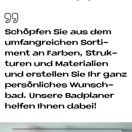
Schöp­fen Sie aus dem
um­fang­rei­chen Sor­ti­
ment an Far­ben, Struk­
tu­ren und Ma­te­ria­li­en
und er­stel­len Sie Ihr ganz
per­sön­li­ches Wunsch­
bad. Un­se­re Bad­pla­ner
hel­fen Ih­nen da­bei!