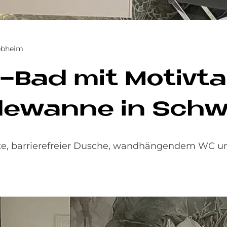
b­heim
Bad mit Mo­tiv­ta­
­de­wan­ne in Sch
e, barrierefreier Dusche, wandhängendem WC un