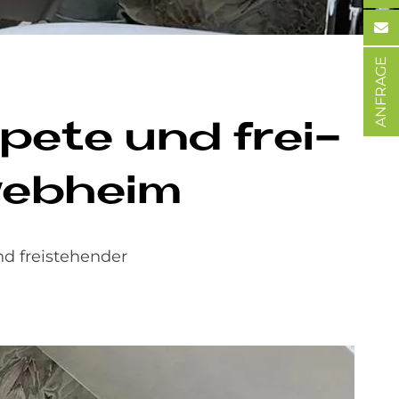
ANFRAGE
pe­te und frei­
web­heim
d freistehender