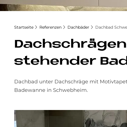
Startseite
Referenzen
Dachbäder
Dach­bad Schwe
Dach­schrä­gen-
ste­hen­der Ba
Dachbad unter Dachschräge mit Motivtapet
Badewanne in Schwebheim.