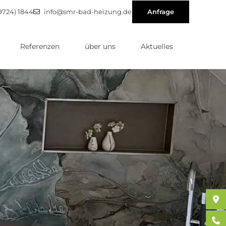
9724) 1844
info@smr-bad-heizung.de
Anfrage
Referenzen
über uns
Aktuelles