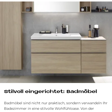
Stil­voll ein­ge­rich­tet: Bad­mö­bel
Badmöbel sind nicht nur praktisch, sondern ver­wandeln Ihr
Bade­zimmer in eine stil­volle Wohlfühl­oase. Von der