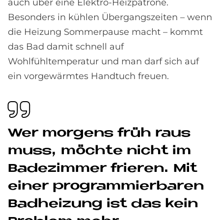
auch über eine Elektro-Heizpatrone.
Besonders in kühlen Übergangszeiten – wenn
die Heizung Sommerpause macht – kommt
das Bad damit schnell auf
Wohlfühltemperatur und man darf sich auf
ein vorgewärmtes Handtuch freuen.
Wer mor­gens früh raus
muss, möch­te nicht im
Ba­de­zim­mer frie­ren. Mit
ei­ner pro­gram­mier­ba­ren
Bad­hei­zung ist das kein