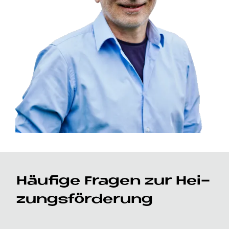
Häu­fi­ge Fra­gen zur Hei­
zungs­för­de­rung