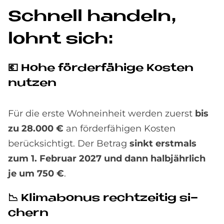
Schnell han­deln,
lohnt sich:
💶 Hohe för­der­fä­hi­ge Ko­sten
nut­zen
Für die erste Wohneinheit werden zuerst
bis
zu 28.000 €
an förderfähigen Kosten
berücksichtigt. Der Betrag
sinkt erstmals
zum 1. Februar 2027 und dann halbjährlich
je um 750 €
.
📉 Kli­m­abo­nus recht­zei­tig si­
chern