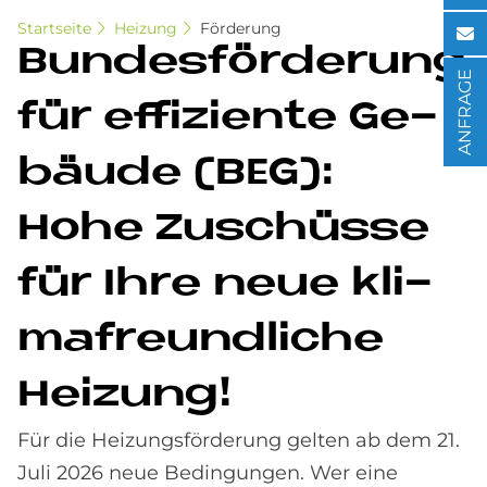
Startseite
Heizung
Förderung
Bun­des­för­de­rung
ANFRAGE
für ef­fi­zi­en­te Ge­
bäu­de (BEG):
Hohe Zu­schüs­se
für Ihre neue kli­
ma­freund­li­che
Hei­zung!
Für die Heizungsförderung gelten ab dem 21.
Juli 2026 neue Bedingungen. Wer eine