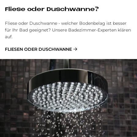
Flie­se oder Dusch­wan­ne?
Fliese oder Duschwanne - welcher Bodenbelag ist besser
für Ihr Bad geeignet? Unsere Badezimmer-Experten klären
auf.
FLIESEN ODER DUSCHWANNE