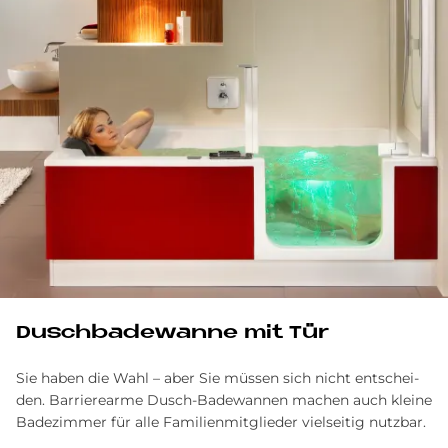
Dusch­ba­de­wan­ne mit Tür
Sie ha­ben die Wahl – aber Sie müs­sen sich nicht ent­schei­
den. Barrierearme Dusch-Ba­de­wan­nen ma­chen auch klei­ne
Ba­de­zim­mer für alle Fa­mi­li­en­mit­glie­der viel­sei­tig nutz­bar.