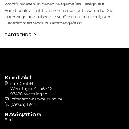
Wohlfühloasen, in denen zeitgemäßes Design auf
Funktionalität trifft. Unsere Trendscouts waren für Sie
unterwegs und haben die schönsten und trendigsten
Badezimmertrends zusammengefasst.
BADTRENDS
Kontakt
smr GmbH
Wettringer Straße 12
97488 Wettringen
info@smr-bad-heizung.de
(09724) 1844
Navigation
Bad