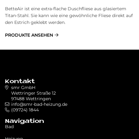
BetteAir ist eine extra-flache Duschfliese aus glasiertem
Titan-Stahl. Sie kann wie eine gewöhnliche Fliese direkt auf
den Estrich geklebt werden.
PRODUKTE ANSEHEN
Kontakt
smr GmbH
Wettringer Straße 12
97488 Wettringen
info@smr-bad-heizung.de
(09724) 1844
Navigation
Bad
Heizung