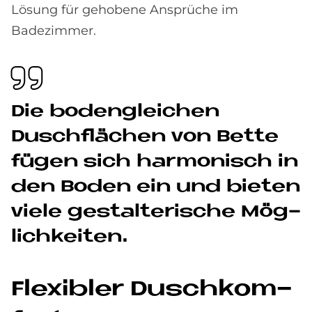
Lösung für gehobene Ansprüche im
Badezimmer.
Die bo­den­glei­chen
Dusch­flä­chen von Bet­te
fü­gen sich har­mo­nisch in
den Bo­den ein und bie­ten
vie­le ge­stal­te­ri­sche Mög­
lich­kei­ten.
Fle­xi­bler Dusch­kom­