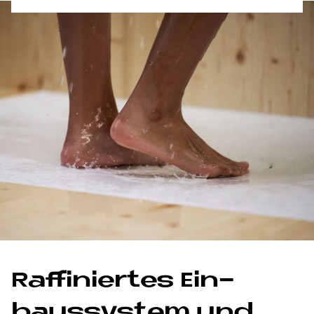
Raf­fi­nier­tes Ein­
baus­sy­stem und