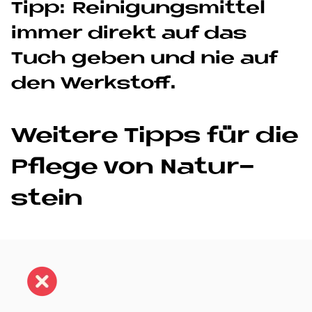
Tipp: Rei­ni­gungs­mit­tel
im­mer di­re­kt auf das
Tuch ge­ben und nie auf
den Werk­stoff.
Wei­te­re Tipps für die
Pfle­ge von Na­tur­
stein
Bild