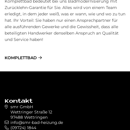
Komplettbad bedeutet bei uns Badmodernisierung mit
Zurücklehn-Garantie für Sie. Alles wird von einem Team
erledigt, in dem jeder weiß, was er wann, wie und wo zu tun
hat. Ihr Vorteil: Sie haben nur einen Ansprechpartner für
alle ausführenden Gewerke und die Gewissheit, dass alle
beteiligten Handwerker denselben Anspruch an Qualität
und Service haben!
KOMPLETTBAD
Kontakt
smr GmbH
Wettringer Straße 12
97488 Wettringen
info@smr-bad-heizung.de
(09724) 1844