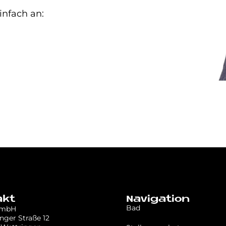
infach an:
akt
Navigation
Bad
GmbH
nger Straße 12