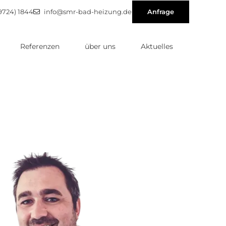
9724) 1844
info@smr-bad-heizung.de
Anfrage
Referenzen
über uns
Aktuelles